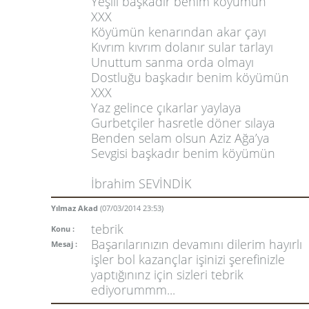
Yeşili başkadır benim köyümün
XXX
Köyümün kenarından akar çayı
Kıvrım kıvrım dolanır sular tarlayı
Unuttum sanma orda olmayı
Dostluğu başkadır benim köyümün
XXX
Yaz gelince çıkarlar yaylaya
Gurbetçiler hasretle döner sılaya
Benden selam olsun Aziz Ağa’ya
Sevgisi başkadır benim köyümün
İbrahim SEVİNDİK
Yılmaz Akad
(07/03/2014 23:53)
tebrik
Konu :
Başarılarınızın devamını dilerim hayırlı
Mesaj :
işler bol kazançlar işinizi şerefinizle
yaptığınınz için sizleri tebrik
ediyorummm...