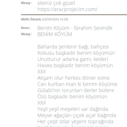
siteniz çok güzel
Mesaj :
https://aracprojecim.com/
Müfit Öztürk
(23/09/2024 15:29)
Benim Köyüm - İbrahim Sevindik
Konu :
BENİM KÖYÜM
Mesaj :
Baharda şenlenir bağı, bahçesi
Kokusu başkadır benim köyümün
Unutturur adama gamı, kederi
Havası başkadır benim köyümün
XXX
Akşam olur herkes döner evine
Can kurban inan ki benim köyüme
Gülabi’nin torunları derler bizlere
Özü başkadır benim köyümün
XXX
Yeşil yeşil meşeleri var dağında
Meyve ağaçları çiçek açar bağında
Her çeşit otlar yeşerir toprağında