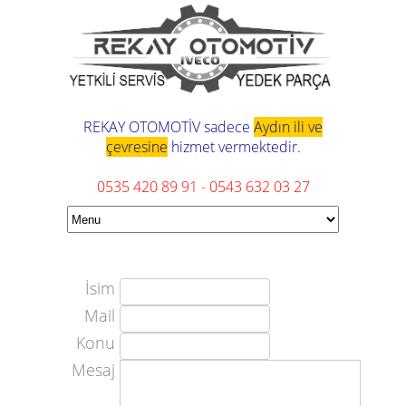
REKAY OTOMOTİV sadece
Aydın ili ve
çevresine
hizmet vermektedir.
0535 420 89 91
-
0543 632 03 27
İsim
Mail
Konu
Mesaj