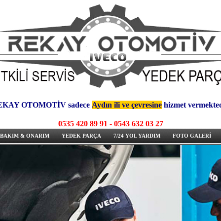
EKAY OTOMOTİV sadece
Aydın ili ve çevresine
hizmet vermekted
0535 420 89 91
-
0543 632 03 27
BAKIM & ONARIM
YEDEK PARÇA
7/24 YOL YARDIM
FOTO GALERİ