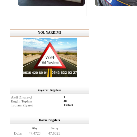
YOL YARDIMI
Ziyaret Bilgileri
Aktif Ziyaretçi
1
Bugün Toplam
40
Toplam Ziyaret
139623
Döviz Bilgileri
Alış
Satış
Dolar
47.4723
47.6625